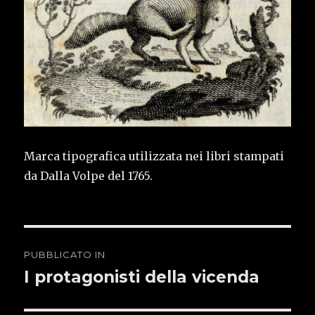
Marca tipografica utilizzata nei libri stampati
da Dalla Volpe del 1765.
Navigazione
PUBBLICATO IN
articoli
I protagonisti della vicenda