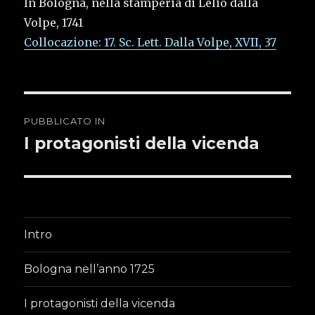
In Bologna, nella stamperia di Lelio dalla
Volpe, 1741
Collocazione: 17. Sc. Lett. Dalla Volpe, XVII, 37
Navigazione
PUBBLICATO IN
articoli
I protagonisti della vicenda
Intro
Bologna nell’anno 1725
I protagonisti della vicenda