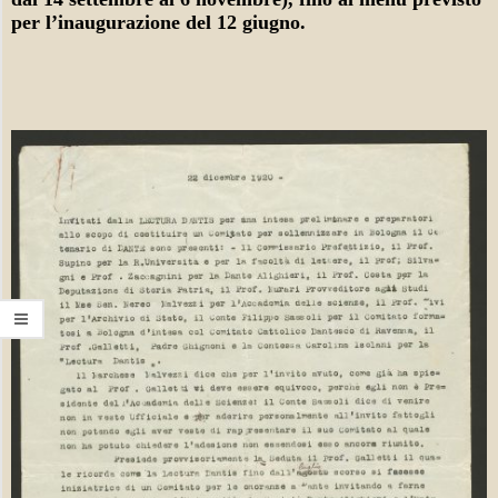
O
per l’inaugurazione del 12 giugno.
D
E
L
1
9
2
1