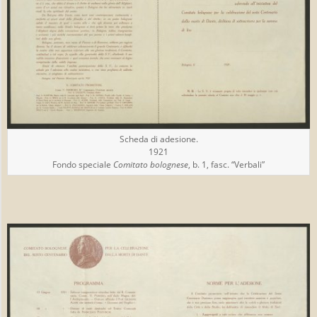
Scheda di adesione.
1921
Fondo speciale
Comitato bolognese
, b. 1, fasc. “Verbali”