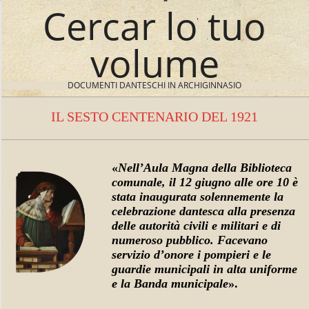
Cercar lo tuo
Skip
to
content
volume
DOCUMENTI DANTESCHI IN ARCHIGINNASIO
IL SESTO CENTENARIO DEL 1921
N
a
v
«
Nell’Aula Magna della Biblioteca
i
comunale, il 12 giugno alle ore 10 è
I
g
stata inaugurata solennemente la
a
L
celebrazione dantesca alla presenza
delle autorità civili e militari e di
t
S
numeroso pubblico. Facevano
i
servizio d’onore i pompieri e le
E
o
guardie municipali in alta uniforme
e la Banda municipale
».
n
S
M