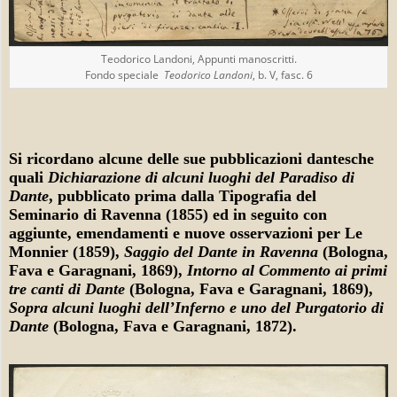
Teodorico Landoni, Appunti manoscritti.
Fondo speciale
Teodorico Landoni
, b. V, fasc. 6
Si ricordano alcune delle sue pubblicazioni dantesche
quali
Dichiarazione di alcuni luoghi del Paradiso di
Dante
, pubblicato prima dalla Tipografia del
Seminario di Ravenna (1855) ed in seguito con
aggiunte, emendamenti e nuove osservazioni per Le
Monnier (1859),
Saggio del Dante in Ravenna
(Bologna,
Fava e Garagnani, 1869),
Intorno al Commento ai primi
tre canti di Dante
(Bologna, Fava e Garagnani, 1869),
Sopra alcuni luoghi dell’Inferno e uno del Purgatorio di
Dante
(Bologna, Fava e Garagnani, 1872).