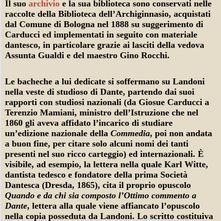
Il suo
archivio
e la sua biblioteca sono conservati nelle
raccolte della Biblioteca dell’Archiginnasio, acquistati
dal Comune di Bologna nel 1888 su suggerimento di
Carducci ed implementati in seguito con materiale
dantesco, in particolare grazie ai lasciti della vedova
Assunta Gualdi e del maestro Gino Rocchi.
Le bacheche a lui dedicate si soffermano su Landoni
nella veste di studioso di Dante, partendo dai suoi
rapporti con studiosi nazionali (da Giosue Carducci a
Terenzio Mamiani, ministro dell’Istruzione che nel
1860 gli aveva affidato l’incarico di studiare
un’edizione nazionale della
Commedia
, poi non andata
a buon fine, per citare solo alcuni nomi dei tanti
presenti nel suo ricco carteggio) ed internazionali. È
visibile, ad esempio, la lettera nella quale Karl Witte,
dantista tedesco e fondatore della prima Società
Dantesca (Dresda, 1865), cita il proprio opuscolo
Quando e da chi sia composto l’Ottimo commento a
Dante
, lettera alla quale viene affiancato l’opuscolo
nella copia posseduta da Landoni. Lo scritto costituiva