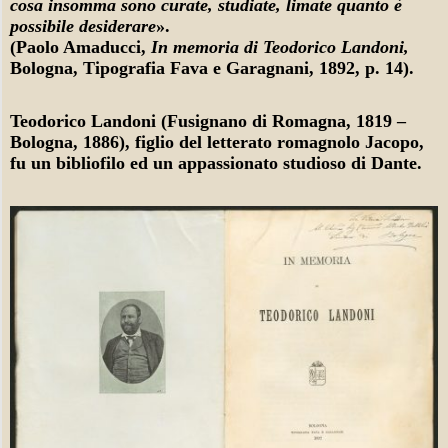
cosa insomma sono curate, studiate, limate quanto è
R
e
possibile desiderare
».
n
(Paolo Amaducci,
In memoria di Teodorico Landoni,
I
Bologna, Tipografia Fava e Garagnani, 1892, p. 14).
u
C
Teodorico Landoni (Fusignano di Romagna, 1819 –
O
Bologna, 1886), figlio del letterato romagnolo Jacopo,
fu un bibliofilo ed un appassionato studioso di Dante.
L
A
N
D
O
N
I