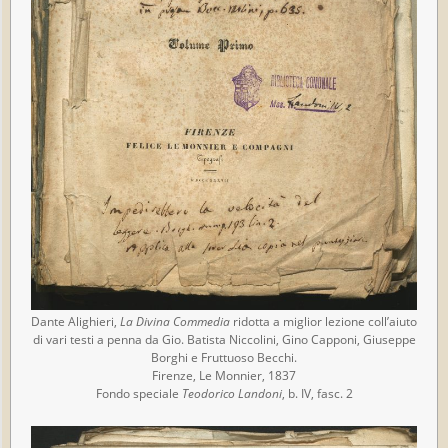
Dante Alighieri,
La Divina Commedia
ridotta a miglior lezione coll’aiuto
di vari testi a penna da Gio. Batista Niccolini, Gino Capponi, Giuseppe
Borghi e Fruttuoso Becchi.
Firenze, Le Monnier, 1837
Fondo speciale
Teodorico Landoni
, b. IV, fasc. 2