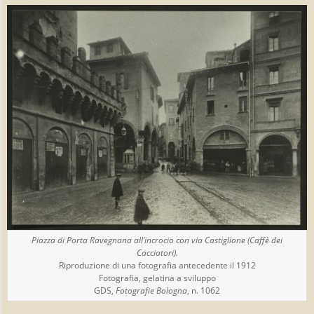
Piazza di Porta Ravegnana all’incrocio con via Castiglione (Caffè dei
Cacciatori).
Riproduzione di una fotografia antecedente il 1912
Fotografia, gelatina a sviluppo
GDS,
Fotografie Bologna
, n. 1062