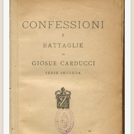
A
N
T
E