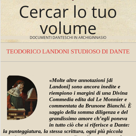
Cercar lo tuo
Skip
to
content
volume
DOCUMENTI DANTESCHI IN ARCHIGINNASIO
TEODORICO LANDONI STUDIOSO DI DANTE
N
a
v
i
«
Molte altre annotazioni [di
T
g
Landoni] sono ancora inedite e
a
E
riempiono i margini di una Divina
Commedia edita dal Le Monnier e
t
O
commentata da Brunone Bianchi. È
i
saggio della somma diligenza e del
D
o
grandissimo amore ch’egli poneva
in tutto ciò che si riferisce a Dante:
n
O
la punteggiatura, la stessa scrittura, ogni più piccola
M