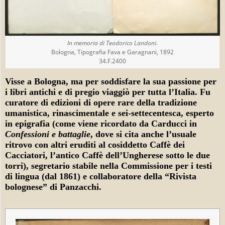
S
T
In memoria di Teodorico Landoni.
U
Bologna, Tipografia Fava e Garagnani, 1892
34.F.2400
D
Visse a Bologna, ma per soddisfare la sua passione per
I
i libri antichi e di pregio viaggiò per tutta l’Italia. Fu
curatore di edizioni di opere rare della tradizione
O
umanistica, rinascimentale e sei-settecentesca, esperto
in epigrafia (come viene ricordato da Carducci in
S
Confessioni e battaglie
, dove si cita anche l’usuale
ritrovo con altri eruditi al cosiddetto Caffè dei
O
Cacciatori, l’antico Caffè dell’Ungherese sotto le due
D
torri), segretario stabile nella Commissione per i testi
di lingua (dal 1861) e collaboratore della “Rivista
I
bolognese” di Panzacchi.
D