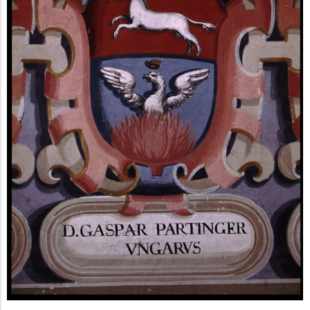
M
E
N
U