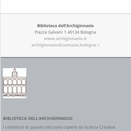
2019-
08-
07
Biblioteca dell’Archiginnasio
Piazza Galvani 1 40124 Bologna
www.archiginnasio.it
archiginnasio@comune.bologna
.it
BIBLIOTECA DELL’ARCHIGINNASIO
I contenuti di questo sito sono coperti da licenza
Creative