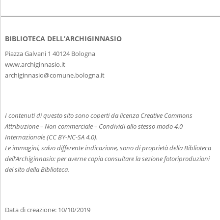
2019-
H
07-
BIBLIOTECA DELL’ARCHIGINNASIO
11
O
Piazza Galvani 1 40124 Bologna
M
www.archiginnasio.it
archiginnasio@comune.bologna.it
E
I contenuti di questo sito sono coperti da licenza Creative Commons
Attribuzione – Non commerciale – Condividi allo stesso modo 4.0
Internazionale (CC BY-NC-SA 4.0).
Le immagini, salvo differente indicazione, sono di proprietà della Biblioteca
dell’Archiginnasio: per averne copia consultare la sezione fotoriproduzioni
del sito della Biblioteca.
Data di creazione: 10/10/2019