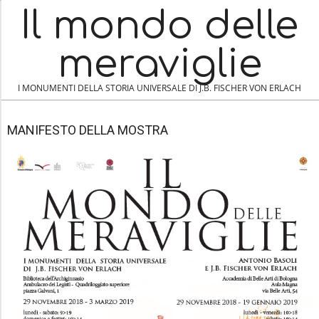
Skip
Il mondo delle
to
content
meraviglie
I MONUMENTI DELLA STORIA UNIVERSALE DI J.B. FISCHER VON ERLACH
N
MANIFESTO DELLA MOSTRA
A
V
I
G
A
T
I
O
N
M