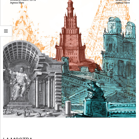
E
N
U