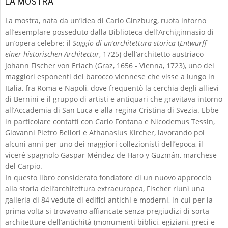
LA MOSTRA
La mostra, nata da un’idea di Carlo Ginzburg, ruota intorno
all’esemplare posseduto dalla Biblioteca dell’Archiginnasio di
un’opera celebre: il
Saggio di un’architettura storica
(
Entwurff
einer historischen Architectur
, 1725) dell’architetto austriaco
Johann Fischer von Erlach (Graz, 1656 - Vienna, 1723), uno dei
maggiori esponenti del barocco viennese che visse a lungo in
Italia, fra Roma e Napoli, dove frequentò la cerchia degli allievi
di Bernini e il gruppo di artisti e antiquari che gravitava intorno
all’Accademia di San Luca e alla regina Cristina di Svezia. Ebbe
in particolare contatti con Carlo Fontana e Nicodemus Tessin,
Giovanni Pietro Bellori e Athanasius Kircher, lavorando poi
alcuni anni per uno dei maggiori collezionisti dell’epoca, il
viceré spagnolo Gaspar Méndez de Haro y Guzmán, marchese
del Carpio.
In questo libro considerato fondatore di un nuovo approccio
alla storia dell’architettura extraeuropea, Fischer riunì una
galleria di 84 vedute di edifici antichi e moderni, in cui per la
prima volta si trovavano affiancate senza pregiudizi di sorta
architetture dell’antichità (monumenti biblici, egiziani, greci e