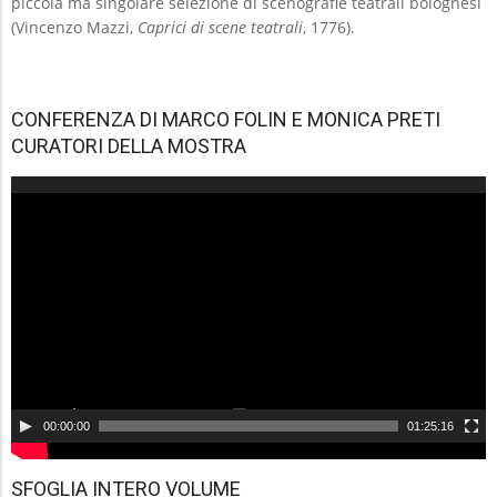
piccola ma singolare selezione di scenografie teatrali bolognesi
(Vincenzo Mazzi,
Caprici di scene teatrali
, 1776).
CONFERENZA DI MARCO FOLIN E MONICA PRETI
CURATORI DELLA MOSTRA
Video
Player
00:00:00
01:25:16
SFOGLIA INTERO VOLUME