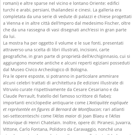
romani) e altre sparse nel vicino e lontano Oriente: edifici
turchi e arabi, persiani, thailandesi e cinesi. La galleria era
completata da una serie di vedute di palazzi e chiese progettati
a Vienna e in altre città dell’Impero dal medesimo Fischer, oltre
che da una rassegna di vasi disegnati anch’essi in gran parte
da lui.
La mostra ha per oggetto il volume e le sue fonti, presentati
attraverso una scelta di libri illustrati, incisioni, carte
geografiche, in gran parte di proprietà dell’Archiginnasio, cui si
aggiungono monete antiche e alcuni reperti egiziani posseduti
dal Museo Civico Archeologico di Bologna.
Fra le opere esposte, si potranno in particolare ammirare
alcuni celebri trattati di architettura (le edizioni illustrate di
Vitruvio curate rispettivamente da Cesare Cesariano e da
Claude Perrault, fratello del famoso scrittore di fiabe);
importanti enciclopedie antiquarie come
L’Antiquitée expliquée
et représentée en figures di Bernard de Montfaucon
; rari atlanti
sei-settecenteschi come l’
Atlas maio
r di Joan Blaeu e l’
Atlas
historique
di Henri Chatelain. Inoltre, opere di: Piranesi, Juvarra,
Vittone, Carlo Fontana, Polidoro da Caravaggio, nonché una