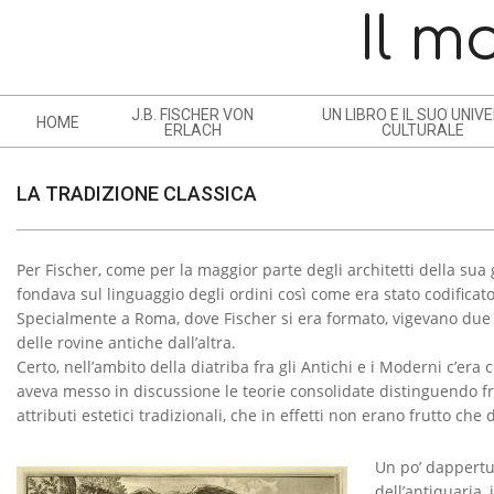
Skip
Il m
to
content
J.B. FISCHER VON
UN LIBRO E IL SUO UNIV
HOME
N
ERLACH
CULTURALE
A
V
LA TRADIZIONE CLASSICA
I
G
Per Fischer, come per la maggior parte degli architetti della sua g
A
L
fondava sul linguaggio degli ordini così come era stato codificato 
T
Specialmente a Roma, dove Fischer si era formato, vigevano due pr
A
I
delle rovine antiche dall’altra.
O
T
Certo, nell’ambito della diatriba fra gli Antichi e i Moderni c’era
N
aveva messo in discussione le teorie consolidate distinguendo fra
R
attributi estetici tradizionali, che in effetti non erano frutto ch
M
A
E
Un po’ dappertu
D
N
dell’antiquaria,