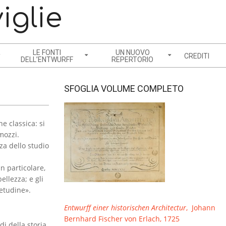
iglie
LE FONTI
UN NUOVO
CREDITI
DELL’ENTWURFF
REPERTORIO
SFOGLIA VOLUME COMPLETO
e classica: si
mozzi.
za dello studio
in particolare,
ellezza; e gli
uetudine».
Entwurff einer historischen Architectur
, Johann
Bernhard Fischer von Erlach, 1725
i della storia,