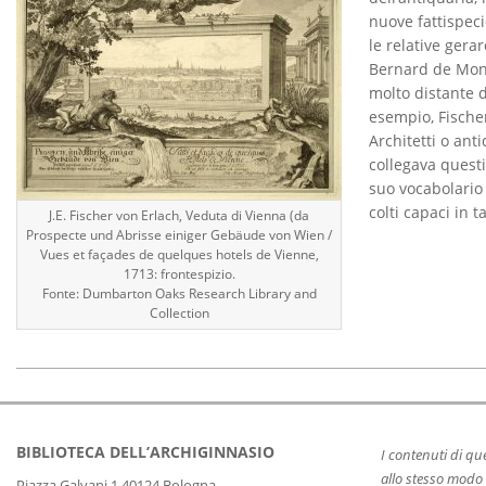
U
I
nuove fattispeci
Z
le relative gera
Bernard de Mont
I
molto distante d
O
esempio, Fische
Architetti o anti
N
collegava questi 
E
suo vocabolario 
colti capaci in t
J.E. Fischer von Erlach, Veduta di Vienna (da
C
Prospecte und Abrisse einiger Gebäude von Wien /
L
Vues et façades de quelques hotels de Vienne,
1713: frontespizio.
A
Fonte: Dumbarton Oaks Research Library and
Collection
S
S
2019-
I
08-
C
13
BIBLIOTECA DELL’ARCHIGINNASIO
I contenuti di q
A
allo stesso modo 
Piazza Galvani 1 40124 Bologna