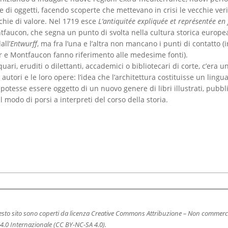
e di oggetti, facendo scoperte che mettevano in crisi le vecchie veri
rchie di valore. Nel 1719 esce
L’antiquitée expliquée et représentée en 
faucon, che segna un punto di svolta nella cultura storica europe
all’
Entwurff
, ma fra l’una e l’altra non mancano i punti di contatto (i
r e Montfaucon fanno riferimento alle medesime fonti).
quari, eruditi o dilettanti, accademici o bibliotecari di corte, c’era un
autori e le loro opere: l’idea che l’architettura costituisse un lingua
potesse essere oggetto di un nuovo genere di libri illustrati, pubbli
al modo di porsi a interpreti del corso della storia.
uesto sito sono coperti da licenza Creative Commons Attribuzione – Non commerci
4.0 Internazionale (CC BY-NC-SA 4.0).