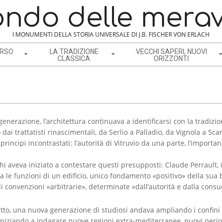
ondo delle merav
I MONUMENTI DELLA STORIA UNIVERSALE DI J.B. FISCHER VON ERLACH
ERSO
LA TRADIZIONE
VECCHI SAPERI, NUOVI
CLASSICA
ORIZZONTI
enerazione, l’architettura continuava a identificarsi con la tradizion
dai trattatisti rinascimentali, da Serlio a Palladio, da Vignola a Sca
incipi incontrastati: l’autorità di Vitruvio da una parte, l’importan
 chi aveva iniziato a contestare questi presupposti: Claude Perrault, 
 le funzioni di un edificio, unico fondamento «positivo» della sua b
e di convenzioni «arbitrarie», determinate «dall’autorità e dalla cons
tto, una nuova generazione di studiosi andava ampliando i confini
 iniziando a indagare nuove regioni extra-mediterranee, nuovi period