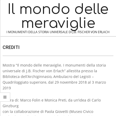
Skip
Il mondo delle
to
content
meraviglie
I MONUMENTI DELLA STORIA UNIVERSALE DI J.B. FISCHER VON ERLACH
N
CREDITI
A
V
I
Mostra “Il mondo delle meraviglie. I monumenti della storia
C
universale di J.B. Fischer von Erlach” allestita presso la
G
Biblioteca dell’Archiginnasio, Ambulacro del Legisti –
A
R
Quadriloggiato superiore, dal 29 novembre 2018 al 3 marzo
T
E
2019
I
D
O
A cura di: Marco Folin e Monica Preti, da un’idea di Carlo
I
N
Ginzburg
M
con la collaborazione di Paola Giovetti (Museo Civico
T