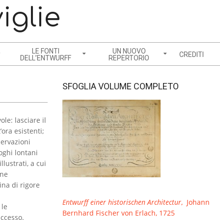
iglie
LE FONTI
UN NUOVO
CREDITI
DELL’ENTWURFF
REPERTORIO
SFOGLIA VOLUME COMPLETO
le: lasciare il
’ora esistenti;
servazioni
oghi lontani
lustrati, a cui
one
na di rigore
Entwurff einer historischen Architectur
, Johann
 le
Bernhard Fischer von Erlach, 1725
uccesso.