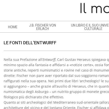
Skip
Il m
to
content
J.B. FISCHER VON
UN LIBRO E IL SUO UNIV
HOME
N
ERLACH
CULTURALE
A
V
LE FONTI DELL’ENTWURFF
I
G
Nella sua Prefazione all’
Entwurff
, Carl Gustav Heraeus spiegava qu
A
L
minimo spazio alla fantasia e affidarsi a «notizie certe», ossia fon
T
storie antiche, reperti numismatici e rovine nel caso di monument
E
I
dirette: Fischer non pare aver riportato dal suo soggiorno romano
O
F
raffigurati nella sua opera. Nei primi due libri ‘archeologici’ le 
N
si aggiungono – anche grazie all’ausilio di Heraeus, che in quant
O
numismatica degli Asburgo – un nutrito gruppo di monete greco-r
M
N
filologico più dichiarato che effettivo.
E
Quanto ai siti archeologici del Mediterraneo sud-orientale (allora 
T
N
architetture del vicino e del lontano Oriente, Fischer si affidava 