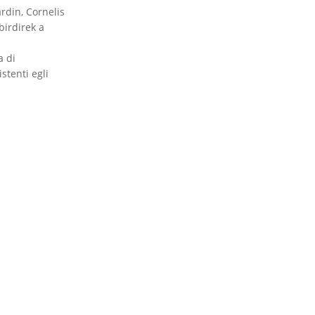
ardin, Cornelis
birdirek a
a di
stenti egli