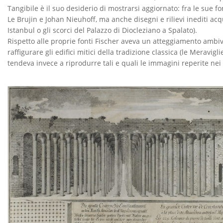
U
I
Tangibile è il suo desiderio di mostrarsi aggiornato: fra le sue f
Le Brujin e Johan Nieuhoff, ma anche disegni e rilievi inediti acqu
D
Istanbul o gli scorci del Palazzo di Diocleziano a Spalato).
E
Rispetto alle proprie fonti Fischer aveva un atteggiamento ambiva
raffigurare gli edifici mitici della tradizione classica (le Meravi
L
tendeva invece a riprodurre tali e quali le immagini reperite nei 
L
’
E
N
T
W
U
R
F
F