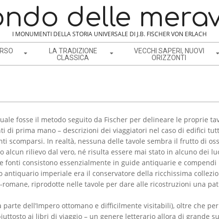
ondo delle merav
I MONUMENTI DELLA STORIA UNIVERSALE DI J.B. FISCHER VON ERLACH
ERSO
LA TRADIZIONE
VECCHI SAPERI, NUOVI
CLASSICA
ORIZZONTI
ale fosse il metodo seguito da Fischer per delineare le proprie tavo
ti di prima mano – descrizioni dei viaggiatori nel caso di edifici tutt
i scomparsi. In realtà, nessuna delle tavole sembra il frutto di os
 alcun rilievo dal vero, né risulta essere mai stato in alcuno dei lu
sue fonti consistono essenzialmente in guide antiquarie e compendi il
o antiquario imperiale era il conservatore della ricchissima collezi
omane, riprodotte nelle tavole per dare alle ricostruzioni una pati
parte dell’Impero ottomano e difficilmente visitabili), oltre che per
piuttosto ai libri di viaggio – un genere letterario allora di grande s