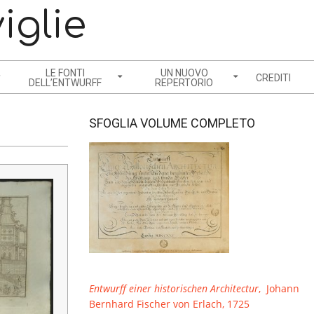
iglie
LE FONTI
UN NUOVO
CREDITI
DELL’ENTWURFF
REPERTORIO
SFOGLIA VOLUME COMPLETO
Entwurff einer historischen Architectur
, Johann
Bernhard Fischer von Erlach, 1725