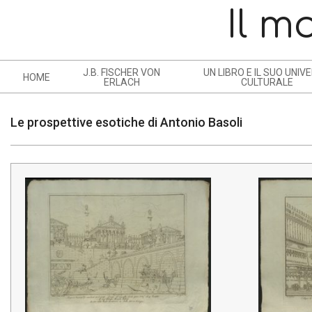
Skip
Il m
to
content
J.B. FISCHER VON
UN LIBRO E IL SUO UNIV
HOME
N
ERLACH
CULTURALE
A
V
Le prospettive esotiche di Antonio Basoli
I
G
A
L
T
E
I
O
P
N
R
M
O
E
S
N