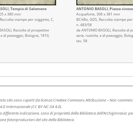
OLI, Tempio di Salomone
ANTONIO BASOLI, Piazza cines
305 x 380 mm
Acquaforte, 306 x 381 mm
accolta stampe per soggetto, C,
BCABo, GDS, Raccolta stampe per 
n. 483/58
BASOLI,
Raccolta di prospettive
da ANTONIO BASOLI,
Raccolta di p
, e di paesaggio
, Bologna, 1810,
serie, rustiche, e di paesaggio
, Bolo
tav. 58
uesto sito sono coperti da licenza Creative Commons Attribuzione – Non commerci
4.0 Internazionale (CC BY-NC-SA 4.0).
o differente indicazione, sono di proprietà della Biblioteca dell’Archiginnasio: p
one fotoriproduzioni del sito della Biblioteca.