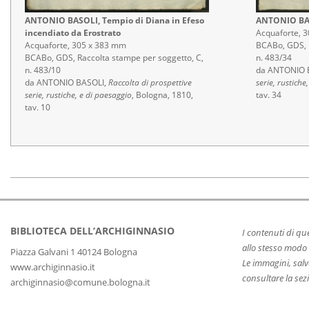
U
P
ANTONIO BASOLI, Tempio di Diana in Efeso
ANTONIO BAS
E
incendiato da Erostrato
Acquaforte, 
Acquaforte, 305 x 383 mm
BCABo, GDS, R
T
BCABo, GDS, Raccolta stampe per soggetto, C,
n. 483/34
n. 483/10
da ANTONIO 
T
da ANTONIO BASOLI,
Raccolta di prospettive
serie, rustiche
I
serie, rustiche, e di paesaggio
, Bologna, 1810,
tav. 34
tav. 10
V
E
E
S
2019-
08-
O
06
T
BIBLIOTECA DELL’ARCHIGINNASIO
I contenuti di q
allo stesso modo 
I
Piazza Galvani 1 40124 Bologna
Le immagini, salv
www.archiginnasio.it
C
consultare la sezi
archiginnasio@comune.bologna.it
H