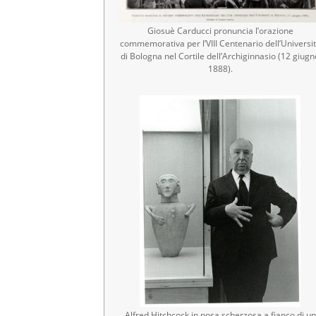
Giosuè Carducci pronuncia l’orazione
commemorativa per l’VIII Centenario dell’Universi
di Bologna nel Cortile dell’Archiginnasio (12 giugn
1888).
Alfred Hitchcock in posa scherzosa a fianco di un