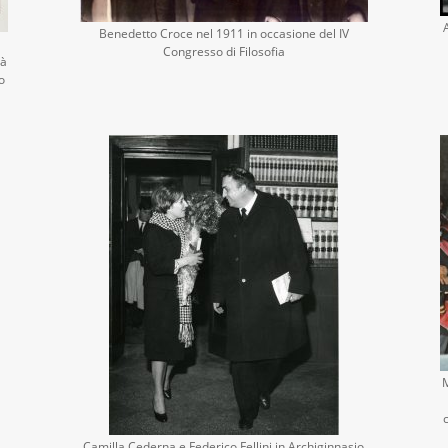
Benedetto Croce nel 1911 in occasione del IV
Congresso di Filosofia
tà
o
M
Camilla Cederna e Federico Fellini in Archiginnasio