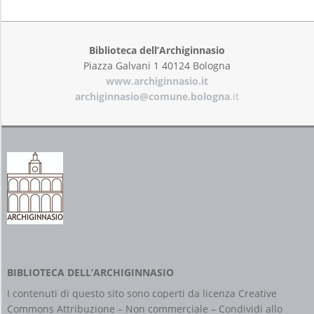
2019-
09-
13
Biblioteca dell’Archiginnasio
Piazza Galvani 1 40124 Bologna
www.archiginnasio.it
archiginnasio@comune.bologna
.it
BIBLIOTECA DELL’ARCHIGINNASIO
I contenuti di questo sito sono coperti da licenza
Creative
Commons Attribuzione – Non commerciale – Condividi allo