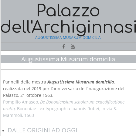
Skip
Palazzo
to
content
dell'Archiginnas
AUGUSTISSIMA MUSARUM DOMICILIA
Augustissima Musarum domicilia
N
A
V
Pannelli della mostra
Augustissima Musarum domicilia
,
I
A
realizzata nel 2019 per l’anniversario dell’inaugurazione del
G
u
g
Palazzo, 21 ottobre 1563.
A
u
Pompilio Amaseo,
De Bononiensium scholarum exaedificatione
s
T
t
oratio,
Bononiae : ex typographia Ioannis Rubei, in via S.
i
I
s
Mammoli, 1563
s
O
i
m
DALLE ORIGINI AD OGGI
N
a
M