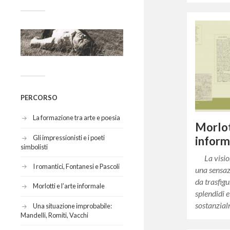
PERCORSO
La formazione tra arte e poesia
Morlot
Gli impressionisti e i poeti
inform
simbolisti
La visione
I romantici, Fontanesi e Pascoli
una sensaz
da trasfigu
Morlotti e l’arte informale
splendidi 
sostanzia
Una situazione improbabile:
Mandelli, Romiti, Vacchi