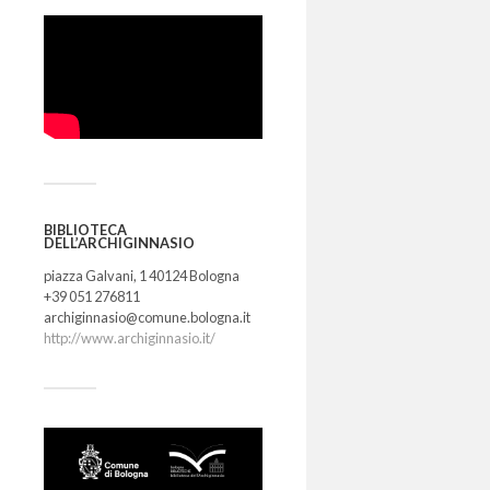
BIBLIOTECA
DELL’ARCHIGINNASIO
piazza Galvani, 1 40124 Bologna
+39 051 276811
archiginnasio@comune.bologna.it
http://www.archiginnasio.it/