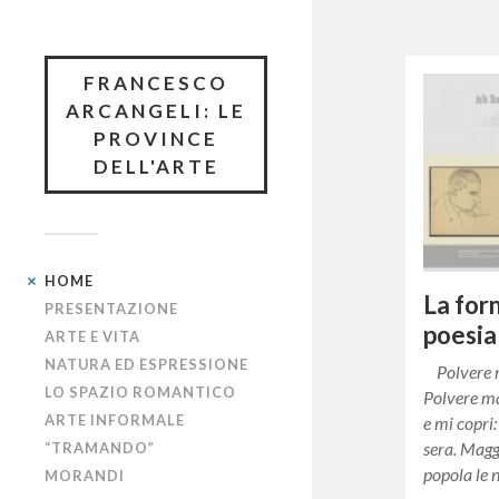
FRANCESCO
ARCANGELI: LE
PROVINCE
DELL'ARTE
HOME
La for
PRESENTAZIONE
poesia
ARTE E VITA
NATURA ED ESPRESSIONE
Polvere m
LO SPAZIO ROMANTICO
Polvere ma
ARTE INFORMALE
e mi copri:
sera. Magg
“TRAMANDO”
popola le 
MORANDI