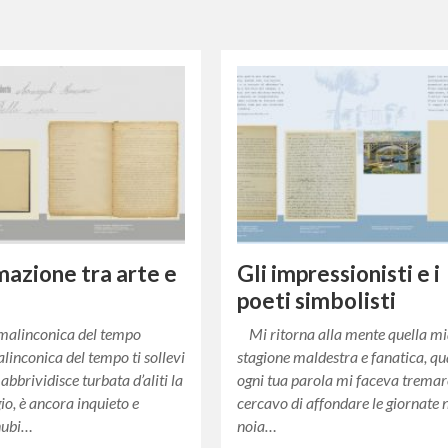
mazione tra arte e
Gli impressionisti e i
poeti simbolisti
alinconica del tempo
Mi ritorna alla mente quella m
linconica del tempo ti sollevi
stagione maldestra e fanatica, q
 abbrividisce turbata d’aliti la
ogni tua parola mi faceva tremare
io, è ancora inquieto e
cercavo di affondare le giornate 
nubi…
noia…