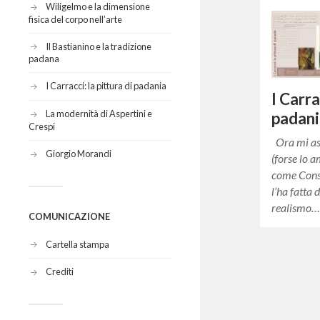
Wiligelmo e la dimensione
fisica del corpo nell’arte
Il Bastianino e la tradizione
padana
I Carracci: la pittura di padania
I Carra
La modernità di Aspertini e
padan
Crespi
Ora mi as
Giorgio Morandi
(forse lo 
come Const
l’ha fatta d
realismo
COMUNICAZIONE
Cartella stampa
Crediti