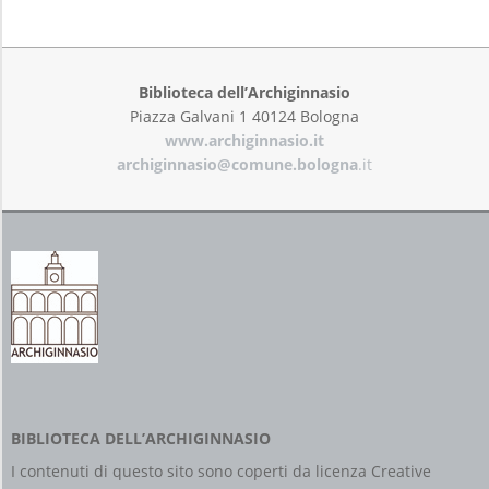
2019-
08-
07
Biblioteca dell’Archiginnasio
Piazza Galvani 1 40124 Bologna
www.archiginnasio.it
archiginnasio@comune.bologna
.it
BIBLIOTECA DELL’ARCHIGINNASIO
I contenuti di questo sito sono coperti da licenza
Creative