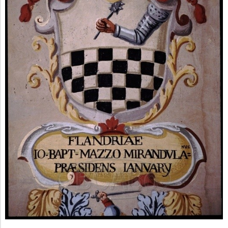
M
E
N
U