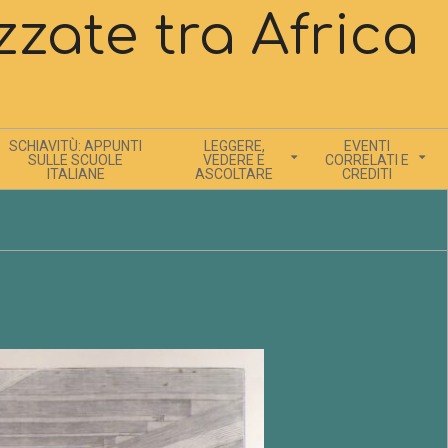
zate tra Africa
SCHIAVITÙ: APPUNTI
LEGGERE,
EVENTI
SULLE SCUOLE
VEDERE E
CORRELATI E
ITALIANE
ASCOLTARE
CREDITI