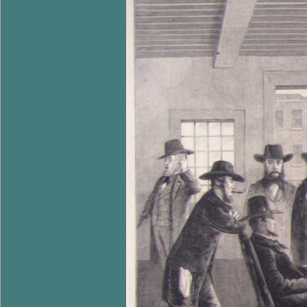
E
V
N
A
U
R
E
N
E
L
L
E
A
M
E
R