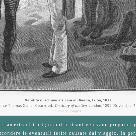
Vendita di schiavi africani all’Avana, Cuba, 1837
thur Thomas Quiller-Couch, ed.,
The Story of the Sea,
London, 1895-96, vol. 2, p. 
Slavery Images
i americani i prigionieri africani venivano preparati pe
ascondere le eventuali ferite causate dal viaggio. In g