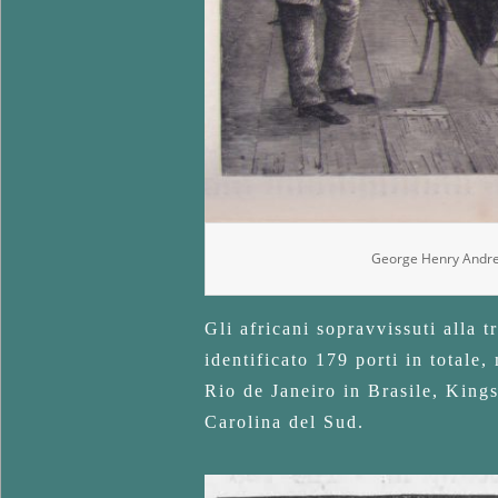
I
C
H
E
George Henry Andr
Gli africani sopravvissuti alla 
identificato 179 porti in totale,
Rio de Janeiro in Brasile, King
Carolina del Sud.