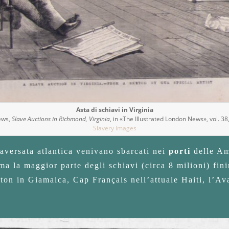
Asta di schiavi in Virginia
ews,
Slave Auctions in Richmond, Virginia
, in «The Illustrated London News», vol. 38
Slavery Images
traversata atlantica venivano sbarcati nei
porti
delle Am
 ma la maggior parte degli schiavi (circa 8 milioni) finir
ston in Giamaica, Cap Français nell’attuale Haiti, l’A