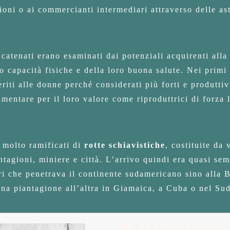
gioni o ai commercianti intermediari attraverso delle as
incatenati erano esaminati dai potenziali acquirenti alla
o capacità fisiche e della loro buona salute. Nei primi s
iti alle donne perché considerati più forti e produttivi
entare per il loro valore come riproduttrici di forza 
 molto ramificati di
rotte schiavistiche
, costituite da
antagioni, miniere e città. L’arrivo quindi era quasi se
ri che penetrava il continente sudamericano sino alla B
 una piantagione all’altra in Giamaica, a Cuba o nel Sud