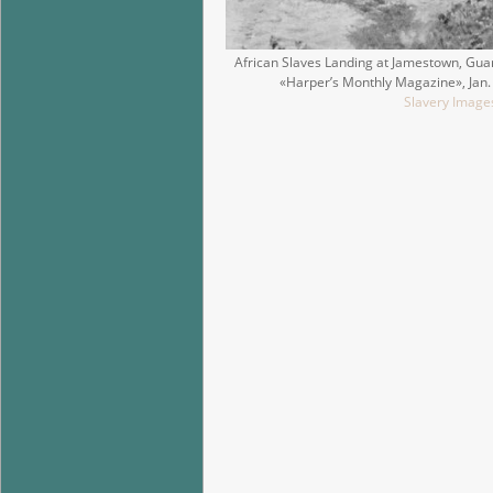
African Slaves Landing at Jamestown, Gua
«Harper’s Monthly Magazine», Jan. 
Slavery Image