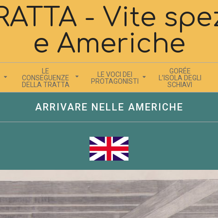
ATTA - Vite spez
e Americhe
LE
GORÉE
LE VOCI DEI
CONSEGUENZE
L’ISOLA DEGLI
PROTAGONISTI
DELLA TRATTA
SCHIAVI
ARRIVARE NELLE AMERICHE