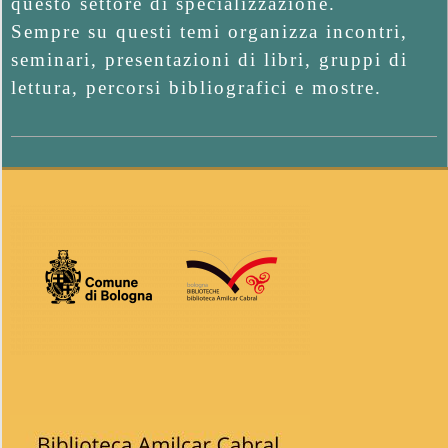
questo settore di specializzazione.
I
Sempre su questi temi organizza incontri,
seminari, presentazioni di libri, gruppi di
L
lettura, percorsi bibliografici e mostre.
C
A
2022-
R
10-
21
C
A
B
R
A
L