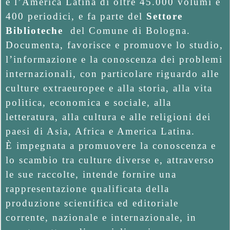
A
e l’America Latina di oltre 45.000 volumi e
A
T
400 periodici, e fa parte del
Settore
B
I
Biblioteche
del Comune di Bologna.
I
O
Documenta, favorisce e promuove lo studio,
N
B
l’informazione e la conoscenza dei problemi
M
internazionali, con particolare riguardo alle
L
E
culture extraeuropee e alla storia, alla vita
I
N
politica, economica e sociale, alla
U
O
letteratura, alla cultura e alle religioni dei
paesi di Asia, Africa e America Latina.
T
È impegnata a promuovere la conoscenza e
E
lo scambio tra culture diverse e, attraverso
C
le sue raccolte, intende fornire una
A
rappresentazione qualificata della
produzione scientifica ed editoriale
A
corrente, nazionale e internazionale, in
M