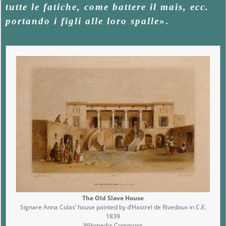
tutte le fatiche, come battere il mais, ecc.
portando i figli alle loro spalle
».
The Old Slave House
Signare Anna Colas’ house painted by d’Hastrel de Rivedoux in C.E.
1839
Wikimedia Commons