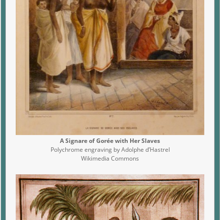
A Signare of Gorée with Her Slaves
Polychrome engraving by Adolphe d’Hastrel
Wikimedia Commons