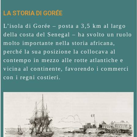
A
O
T
R
LA STORIA DI GORÉE
I
É
O
L’isola di Gorée – posta a 3,5 km al largo
N
E
della costa del Senegal – ha svolto un ruolo
M
molto importante nella storia africana,
L
E
perché la sua posizione la collocava al
’
N
contempo in mezzo alle rotte atlantiche e
U
I
vicina al continente, favorendo i commerci
con i regni costieri.
S
O
L
A
D
E