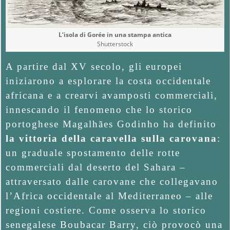
G
L
L’isola di Gorée in una stampa antica
Shutterstock
I
A partire dal XV secolo, gli europei
S
iniziarono a esplorare la costa occidentale
C
africana e a crearvi avamposti commerciali,
H
innescando il fenomeno che lo storico
I
portoghese Magalhães Godinho ha definito
la vittoria della caravella sulla carovana
:
A
un graduale spostamento delle rotte
V
commerciali dal deserto del Sahara –
I
attraversato dalle carovane che collegavano
l’Africa occidentale al Mediterraneo – alle
regioni costiere. Come osserva lo storico
senegalese Boubacar Barry, ciò provocò una