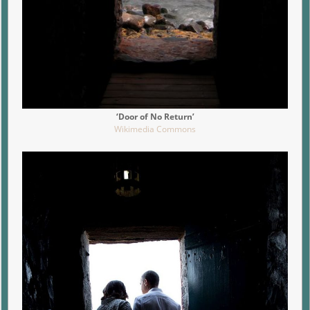
‘Door of No Return’
Wikimedia Commons