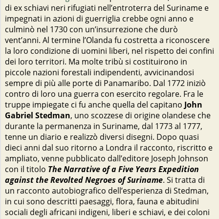
di ex schiavi neri rifugiati nell’entroterra del Suriname e
impegnati in azioni di guerriglia crebbe ogni anno e
culminò nel 1730 con un’insurrezione che durò
vent’anni. Al termine l’Olanda fu costretta a riconoscere
la loro condizione di uomini liberi, nel rispetto dei confini
dei loro territori. Ma molte tribù si costituirono in
piccole nazioni forestali indipendenti, avvicinandosi
sempre di più alle porte di Panamaribo. Dal 1772 iniziò
contro di loro una guerra con esercito regolare. Fra le
truppe impiegate ci fu anche quella del capitano
John
Gabriel Stedman
, uno scozzese di origine olandese che
durante la permanenza in Suriname, dal 1773 al 1777,
tenne un diario e realizzò diversi disegni. Dopo quasi
dieci anni dal suo ritorno a Londra il racconto, riscritto e
ampliato, venne pubblicato dall’editore Joseph Johnson
con il titolo
The Narrative of a Five Years Expedition
against the Revolted Negroes of Suriname
. Si tratta di
un racconto autobiografico dell’esperienza di Stedman,
in cui sono descritti paesaggi, flora, fauna e abitudini
sociali degli africani indigeni, liberi e schiavi, e dei coloni