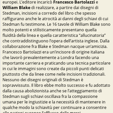
europei. L’editore incaricò
Francesco Bartolazzi
e
William Blake
di realizzare, a partire dai disegni di
Stedman, incisioni a corredo del libro che spesso
raffigurano anche le atrocità ai danni degli schiavi di cui
Stedman fu testimone. Le 16 tavole di William Blake sono
molto potenti e stilisticamente presentano quella
fluidità della linea e quella caratteristica “allucinatoria”
che contraddistinguono l’opera dell’artista inglese. Dalla
collaborazione fra Blake e Stedman nacque un’amicizia.
Francesco Bartolazzi era un’incisore di origine italiana
che lavorò prevalentemente a Londra facendo una
importante carriera e praticando una tecnica particolare
in cui le immagini sono create da piccoli punti delicati
piuttosto che da linee come nelle incisioni tradizionali.
Nessuno dei disegni originali di Stedman è
sopravvissuto. Il libro ebbe molto successo e fu adottato
dalla causa abolizionista anche se l’atteggiamento di
Stedman sugli schiavi oscillava fra la compassione
umana per le ingiustizie e la necessità di mantenere in
qualche modo la schiavitù per continuare a consentire