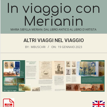
Skip
In viaggio con
N
to
content
A
Merianin
V
I
MARIA SIBYLLA MERIAN: DAL LIBRO ANTICO AL LIBRO D'ARTISTA
G
A
ALTRI VIAGGI NEL VIAGGIO
T
BY:
MBUSCARI
ON:
19 GENNAIO 2023
I
O
N
A
M
E
L
N
T
U
R
I