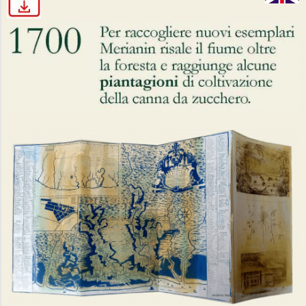
V
I
A
G
G
I
N
E
L
V
I
A
G
G