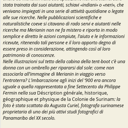
stata trainata dai suoi aiutanti, schiavi «indiani» o «neri», che
venivano impiegati in una serie di attività quotidiane o legate
alle sue ricerche. Nelle pubblicazioni scientifiche e
naturalistiche coeve si citavano di rado servi e aiutanti nelle
ricerche ma Merianin non ne fa mistero e riporta in modo
semplice e diretto le azioni compiute, l’aiuto e le informazioni
ricevute, ritenendo tali persone e il loro apporto degno di
essere preso in considerazione, attingendo così al loro
patrimonio di conoscenze.
Nelle illustrazioni sul tetto della cabina della tent-boot c’è una
donna con un ombrello per ripararsi dal sole: come non
associarla all’immagine di Merianin in viaggio verso
l’entroterra? L’imbarcazione agli inizi del ‘900 era ancora
uguale a quella rappresentata a fine Settecento da Philippe
Fermin nella sua
Déscription générale, historique,
géographique et physique de la Colonie de Surinam
: la
foto è stata scattata da Augusta Curiel, fotografa surinamese
proprietaria di uno dei più attivi studi fotografici di
Panamaribo del XX secolo.