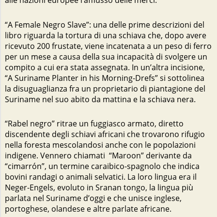
alle nazioni europee l’afflusso delle merci.
“A Female Negro Slave”: una delle prime descrizioni del
libro riguarda la tortura di una schiava che, dopo avere
ricevuto 200 frustate, viene incatenata a un peso di ferro
per un mese a causa della sua incapacità di svolgere un
compito a cui era stata assegnata. In un’altra incisione,
“A Suriname Planter in his Morning-Drefs” si sottolinea
la disuguaglianza fra un proprietario di piantagione del
Suriname nel suo abito da mattina e la schiava nera.
“Rabel negro” ritrae un fuggiasco armato, diretto
discendente degli schiavi africani che trovarono rifugio
nella foresta mescolandosi anche con le popolazioni
indigene. Vennero chiamati “Maroon” derivante da
“cimarrón”, un termine caraibico-spagnolo che indica
bovini randagi o animali selvatici. La loro lingua era il
Neger-Engels, evoluto in Sranan tongo, la lingua più
parlata nel Suriname d’oggi e che unisce inglese,
portoghese, olandese e altre parlate africane.