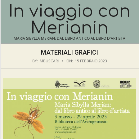
Skip
In viaggio con
N
to
content
A
Merianin
V
I
MARIA SIBYLLA MERIAN: DAL LIBRO ANTICO AL LIBRO D'ARTISTA
G
A
MATERIALI GRAFICI
T
BY:
MBUSCARI
ON:
15 FEBBRAIO 2023
I
O
N
M
M
E
A
N
T
U
E
R