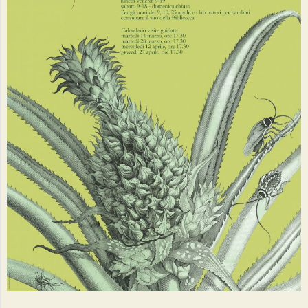
I
A
L
I
G
R
A
F
I
C
I