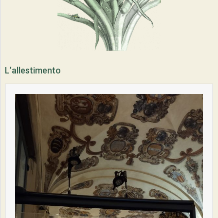
R
I
A
D
I
L’allestimento
I
M
M
A
G
I
N
I
E