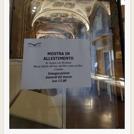
R
A
S
S
E
G
N
A
S
T
A
M
P
A