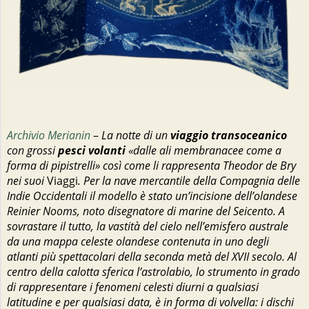
Archivio Merianin
–
La notte di un
viaggio transoceanico
con grossi
pesci volanti
«dalle ali membranacee come a
forma di pipistrelli» così come li rappresenta Theodor de Bry
nei suoi
Viaggi
. Per la nave mercantile della Compagnia delle
Indie Occidentali il modello è stato un’incisione dell’olandese
Reinier Nooms, noto disegnatore di marine del Seicento. A
sovrastare il tutto, la vastità del cielo nell’emisfero australe
da una mappa celeste olandese contenuta in uno degli
atlanti più spettacolari della seconda metà del XVII secolo. Al
centro della calotta sferica l’astrolabio, lo strumento in grado
di rappresentare i fenomeni celesti diurni a qualsiasi
latitudine e per qualsiasi data, è in forma di volvella: i dischi