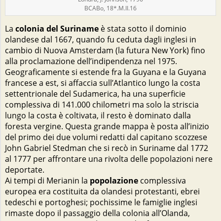
BCABo, 18*.M.II.16
La
colonia del Suriname
è stata sotto il dominio
olandese dal 1667, quando fu ceduta dagli inglesi in
cambio di Nuova Amsterdam (la futura New York) fino
alla proclamazione dell’indipendenza nel 1975.
Geograficamente si estende fra la Guyana e la Guyana
francese a est, si affaccia sull’Atlantico lungo la costa
settentrionale del Sudamerica, ha una superficie
complessiva di 141.000 chilometri ma solo la striscia
lungo la costa è coltivata, il resto è dominato dalla
foresta vergine. Questa grande mappa è posta all’inizio
del primo dei due volumi redatti dal capitano scozzese
John Gabriel Stedman che si recò in Suriname dal 1772
al 1777 per affrontare una rivolta delle popolazioni nere
deportate.
Ai tempi di Merianin la
popolazione
complessiva
europea era costituita da olandesi protestanti, ebrei
tedeschi e portoghesi; pochissime le famiglie inglesi
rimaste dopo il passaggio della colonia all’Olanda,