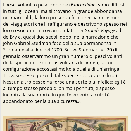
I pesci volanti o pesci rondine (
Exocoetidae
) sono diffusi
in tutti gli oceani ma si trovano in grande abbondanza
nei mari caldi; la loro presenza fece breccia nelle menti
dei viaggiatori che li raffigurano e descrivono spesso nei
loro resoconti. Li troviamo infatti nei
Grands Voyages
di
de Bry e, quasi due secoli dopo, nella narrazione che
John Gabriel Stedman fece della sua permanenza in
Suriname alla fine del 1700. Scrive Stedman: «il 20 di
gennaio osservammo un gran numero di pesci volanti
della specie dell’exocetus volitans di Linneo, la cui
configurazione accostasi molto a quella di un’arringa.
Trovasi spesso pesci di tale specie sopra vascelli (…)
Nessun altro pesce ha forse una sorte più infelice: egli è
al tempo stesso preda di animali pennuti, e spesso
incontra la sua morte in quell’elemento a cui si è
abbandonato per la sua sicurezza».