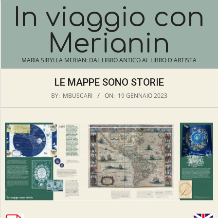
Skip
In viaggio con
N
to
content
A
Merianin
V
I
MARIA SIBYLLA MERIAN: DAL LIBRO ANTICO AL LIBRO D'ARTISTA
G
A
LE MAPPE SONO STORIE
T
BY:
MBUSCARI
ON:
19 GENNAIO 2023
I
O
N
L
M
E
E
N
M
U
A
P