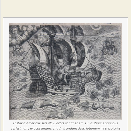
Historia Americae sive Novi orbis continens in 13. distinctis partibus
verissimam, exactissimam, et admirandam descriptionem
, Francoforte