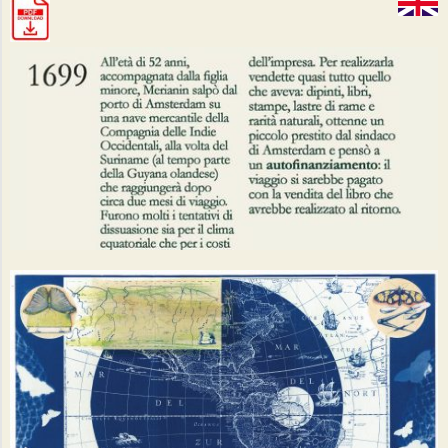
P
E
S
O
N
O
S
T
O
R
I
E