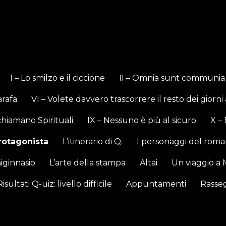
ate secca e ventosa
I – Lo smilzo e il ciccione
II – Omnia sunt communia
arafa
VI – Volete davvero trascorrere il resto dei giorni 
i chiamano Spirituali
IX – Nessuno è più al sicuro
X – 
protagonista
L’itinerario di Q.
I personaggi del rom
higinnasio
L’arte della stampa
Altai
Un viaggio a 
Risultati Q-uiz: livello difficile
Appuntamenti
Rasse