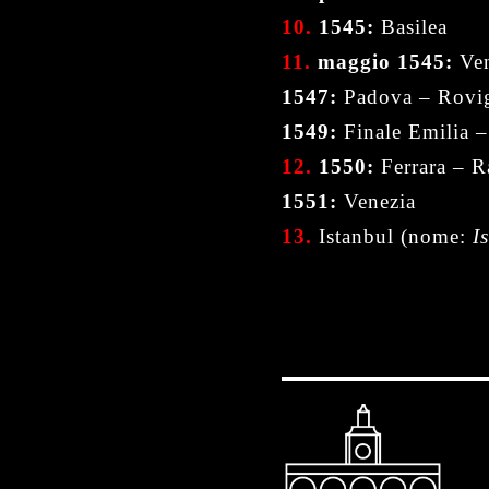
10.
1545:
Basilea
11.
maggio 1545:
Ven
1547:
Padova – Rovig
1549:
Finale Emilia –
12.
1550:
Ferrara – R
1551:
Venezia
13.
Istanbul (nome:
I