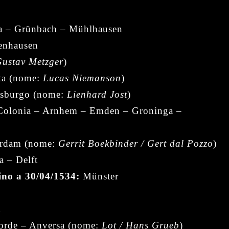
a – Grünbach – Mühlhausen
enhausen
ustav Metzger
)
a (nome:
Lucas Niemanson
)
sburgo (nome:
Lienhard Jost
)
olonia – Arnhem – Emden – Groninga –
rdam (nome:
Gerrit Boekbinder / Gert dal Pozzo
)
 – Delft
ino a 30/04/1534:
Münster
m
orde – Anversa (nome:
Lot / Hans Grueb
)