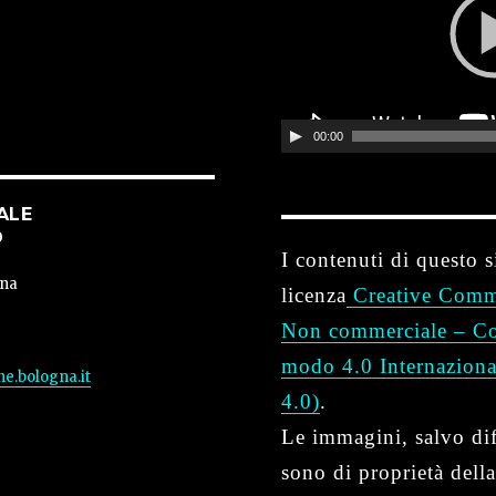
o
P
l
a
y
e
00:00
r
ALE
O
I contenuti di questo s
gna
licenza
Creative Comm
Non commerciale – Con
modo 4.0 Internazio
e.bologna.it
4.0)
.
Le immagini, salvo dif
sono di proprietà della