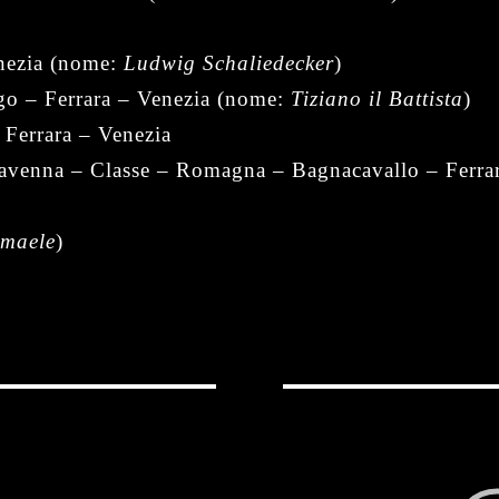
ezia (nome:
Ludwig Schaliedecker
)
o – Ferrara – Venezia (nome:
Tiziano il Battista
)
 Ferrara – Venezia
avenna – Classe – Romagna – Bagnacavallo – Ferra
smaele
)
V
i
d
e