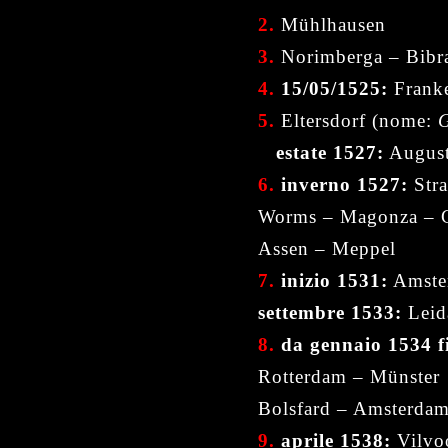
2.
Mühlhausen
3.
Norimberga – Bibr
4.
15/05/1525:
Frank
5.
Eltersdorf (nome:
G
estate 1527:
August
6.
inverno 1527:
Stra
Worms – Magonza – C
Assen – Meppel
7.
inizio 1531:
Amste
settembre 1533:
Leida
8.
da gennaio 1534 f
Rotterdam – Münster
Bolsfard – Amsterda
9.
aprile 1538:
Vilvo