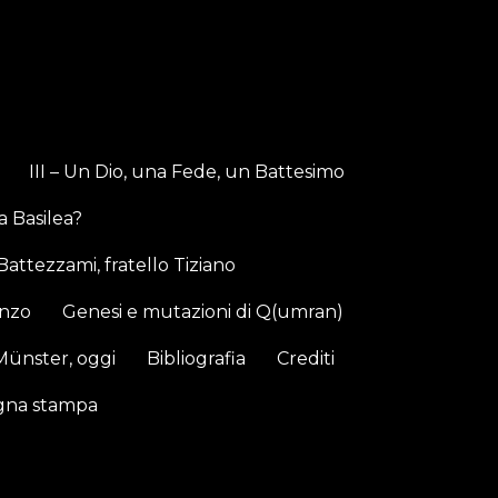
III – Un Dio, una Fede, un Battesimo
a Basilea?
Battezzami, fratello Tiziano
anzo
Genesi e mutazioni di Q(umran)
Münster, oggi
Bibliografia
Crediti
gna stampa