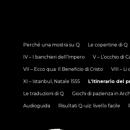
Come un incendio d'est
.
Perché una mostra su Q
Le copertine di Q
IV – I banchieri dell’Impero
V – L’occhio di C
VII – Ecco qua: Il Beneficio di Cristo
VIII – L
XI – Istanbul, Natale 1555
L’itinerario del 
Le traduzioni di Q
Giochi di pazienza in Arc
Audioguida
Risultati Q-uiz: livello facile